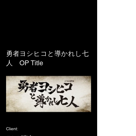
勇者ヨシヒコと導かれし七
人 OP Title
Client: